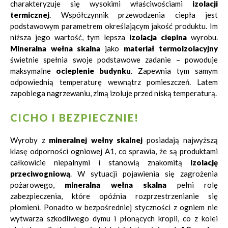
charakteryzuje się wysokimi właściwościami
izolacji
termicznej
. Współczynnik przewodzenia ciepła jest
podstawowym parametrem określającym jakość produktu. Im
niższa jego wartość, tym lepsza
izolacja cieplna
wyrobu.
Mineralna wełna skalna
jako
materiał termoizolacyjny
świetnie spełnia swoje podstawowe zadanie – powoduje
maksymalne
ocieplenie budynku
. Zapewnia tym samym
odpowiednią temperaturę wewnątrz pomieszczeń. Latem
zapobiega nagrzewaniu, zimą izoluje przed niską temperaturą.
CICHO I BEZPIECZNIE!
Wyroby z
mineralnej wełny skalnej
posiadają najwyższą
klasę odporności ogniowej A1, co sprawia, że są produktami
całkowicie niepalnymi i stanowią znakomitą
izolację
przeciwogniową
. W sytuacji pojawienia się zagrożenia
pożarowego,
mineralna wełna skalna
pełni rolę
zabezpieczenia, które opóźnia rozprzestrzenianie się
płomieni. Ponadto w bezpośredniej styczności z ogniem nie
wytwarza szkodliwego dymu i płonących kropli, co z kolei